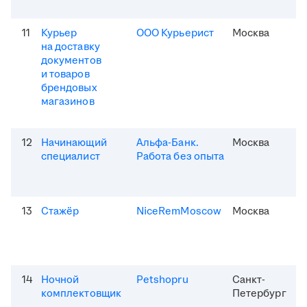
11
Курьер
ООО Курьерист
Москва
на доставку
документов
и товаров
брендовых
магазинов
12
Начинающий
Альфа-Банк.
Москва
специалист
Работа без опыта
13
Стажёр
NiceRemMoscow
Москва
14
Ночной
Petshopru
Санкт-
комплектовщик
Петербург