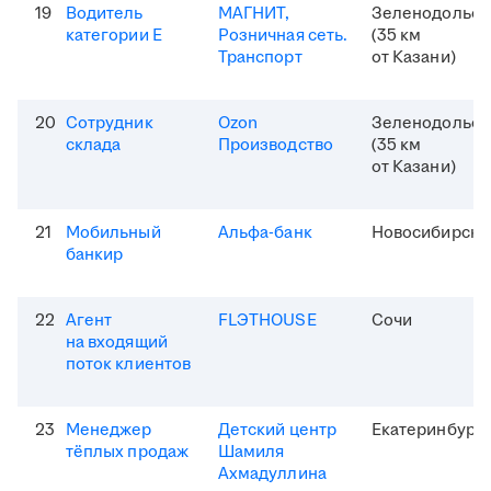
19
Водитель
МАГНИТ,
Зеленодольск
категории Е
Розничная сеть.
(35 км
Транспорт
от Казани)
20
Сотрудник
Ozon
Зеленодольск
склада
Производство
(35 км
от Казани)
21
Мобильный
Альфа-банк
Новосибирск
банкир
22
Агент
FLЭTHOUSE
Сочи
на входящий
поток клиентов
23
Менеджер
Детский центр
Екатеринбург
тёплых продаж
Шамиля
Ахмадуллина