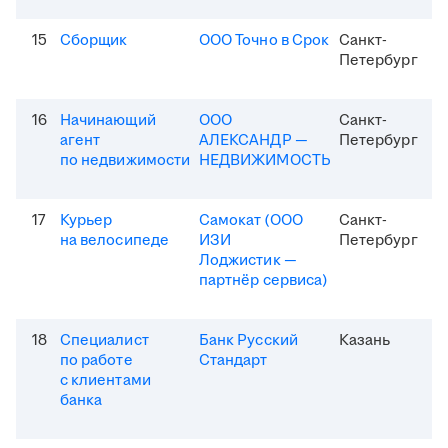
15
Сборщик
ООО Точно в Срок
Санкт-
Петербург
16
Начинающий
ООО
Санкт-
агент
АЛЕКСАНДР —
Петербург
по недвижимости
НЕДВИЖИМОСТЬ
17
Курьер
Самокат (ООО
Санкт-
на велосипеде
ИЗИ
Петербург
Лоджистик —
партнёр сервиса)
18
Специалист
Банк Русский
Казань
по работе
Стандарт
с клиентами
банка