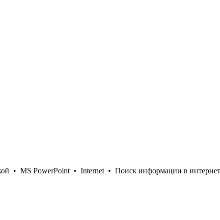
кой
•
MS PowerPoint
•
Internet
•
Поиск информации в интерне