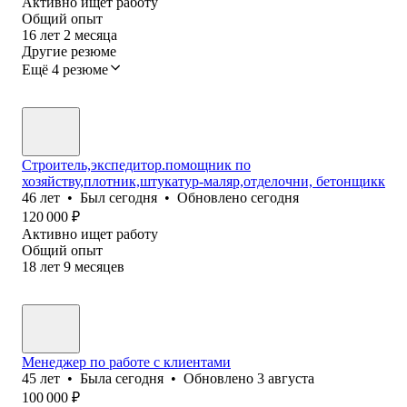
Активно ищет работу
Общий опыт
16
лет
2
месяца
Другие резюме
Ещё 4 резюме
Строитель,экспедитор.помощник по
хозяйству,плотник,штукатур-маляр,отделочни, бетонщикк
46
лет
•
Был
сегодня
•
Обновлено
сегодня
120 000
₽
Активно ищет работу
Общий опыт
18
лет
9
месяцев
Менеджер по работе с клиентами
45
лет
•
Была
сегодня
•
Обновлено
3 августа
100 000
₽