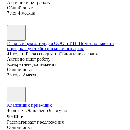
Активно ищет работу
Общий опыт
7
лет
4
месяца
Главный бухгалтер для ООО и ИП. Помогаю навести
порядок в учёте без рисков и штрафов.
41
год
•
Была
сегодня
•
Обновлено
сегодня
Активно ищет работу
Конкретные достижения
Общий опыт
23
года
2
месяца
Кладовщик приёмщик
46
лет
•
Обновлено
6 августа
90 000
₽
Рассматривает предложения
Общий опыт