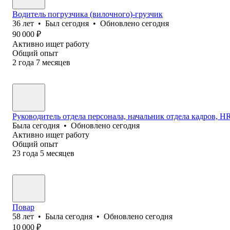
Водитель погрузчика (вилочного)-грузчик
36
лет
•
Был
сегодня
•
Обновлено
сегодня
90 000
₽
Активно ищет работу
Общий опыт
2
года
7
месяцев
Руководитель отдела персонала, начальник отдела кадров, HR 
Была
сегодня
•
Обновлено
сегодня
Активно ищет работу
Общий опыт
23
года
5
месяцев
Повар
58
лет
•
Была
сегодня
•
Обновлено
сегодня
10 000
₽